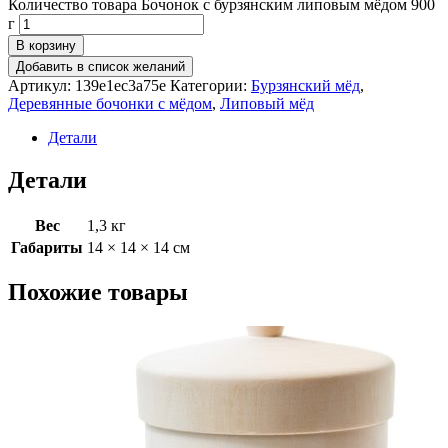
Количество товара Бочонок с бурзянским липовым мёдом 900
г
В корзину
Добавить в список желаний
Артикул:
139e1ec3a75e
Категории:
Бурзянский мёд
,
Деревянные бочонки с мёдом
,
Липовый мёд
Детали
Детали
Вес
1,3 кг
Габариты
14 × 14 × 14 см
Похожие товары