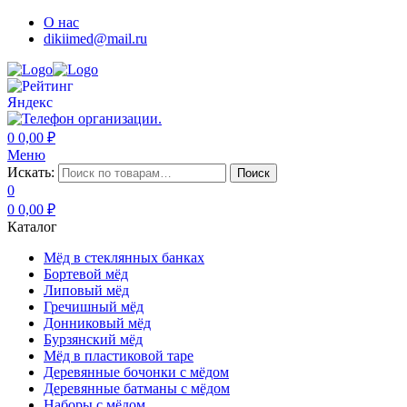
О нас
dikiimed@mail.ru
0
0,00
₽
Меню
Искать:
Поиск
0
0
0,00
₽
Каталог
Мёд в стеклянных банках
Бортевой мёд
Липовый мёд
Гречишный мёд
Донниковый мёд
Бурзянский мёд
Мёд в пластиковой таре
Деревянные бочонки с мёдом
Деревянные батманы с мёдом
Наборы с мёдом