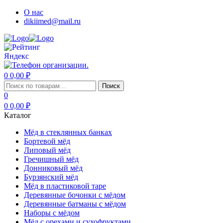
О нас
dikiimed@mail.ru
0
0,00
₽
Меню
Искать:
Поиск
0
0
0,00
₽
Каталог
Мёд в стеклянных банках
Бортевой мёд
Липовый мёд
Гречишный мёд
Донниковый мёд
Бурзянский мёд
Мёд в пластиковой таре
Деревянные бочонки с мёдом
Деревянные батманы с мёдом
Наборы с мёдом
Мёд с орехами и сухофруктами