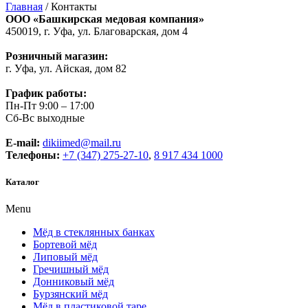
Главная
/
Контакты
ООО «Башкирская медовая компания»
450019, г. Уфа, ул. Благоварская, дом 4
Розничный магазин:
г. Уфа, ул. Айская, дом 82
График работы:
Пн-Пт 9:00 – 17:00
Сб-Вс выходные
E-mail:
dikiimed@mail.ru
Телефоны:
+7 (347) 275-27-10
,
8 917 434 1000
Каталог
Menu
Мёд в стеклянных банках
Бортевой мёд
Липовый мёд
Гречишный мёд
Донниковый мёд
Бурзянский мёд
Мёд в пластиковой таре