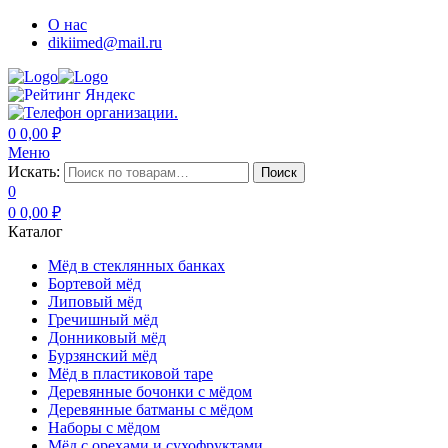
О нас
dikiimed@mail.ru
0
0,00
₽
Меню
Искать:
Поиск
0
0
0,00
₽
Каталог
Мёд в стеклянных банках
Бортевой мёд
Липовый мёд
Гречишный мёд
Донниковый мёд
Бурзянский мёд
Мёд в пластиковой таре
Деревянные бочонки с мёдом
Деревянные батманы с мёдом
Наборы с мёдом
Мёд с орехами и сухофруктами