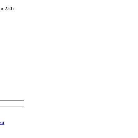
и 220 г
ми