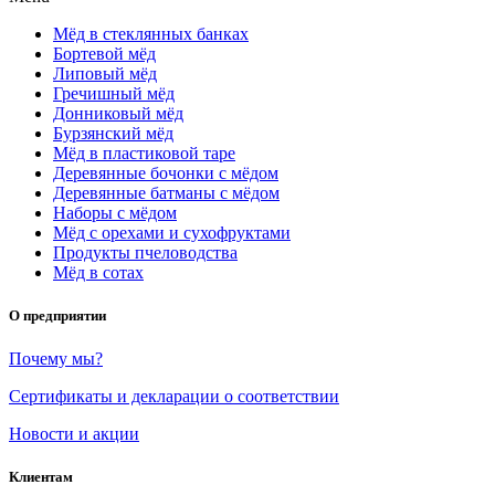
Мёд в стеклянных банках
Бортевой мёд
Липовый мёд
Гречишный мёд
Донниковый мёд
Бурзянский мёд
Мёд в пластиковой таре
Деревянные бочонки с мёдом
Деревянные батманы с мёдом
Наборы с мёдом
Мёд с орехами и сухофруктами
Продукты пчеловодства
Мёд в сотах
О предприятии
Почему мы?
Сертификаты и декларации о соответствии
Новости и акции
Клиентам