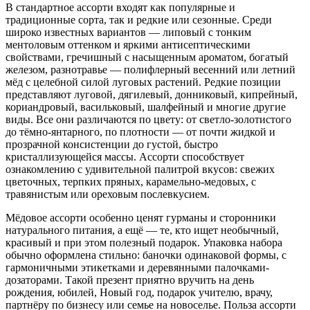
В стандартное ассорти входят как популярные и
традиционные сорта, так и редкие или сезонные. Среди
широко известных вариантов — липовый с тонким
ментоловым оттенком и яркими антисептическими
свойствами, гречишный с насыщенным ароматом, богатый
железом, разнотравье — полифлерный весенний или летний
мёд с целебной силой луговых растений. Редкие позиции
представляют луговой, дягилевый, донниковый, кипрейный,
кориандровый, васильковый, шалфейный и многие другие
виды. Все они различаются по цвету: от светло-золотистого
до тёмно-янтарного, по плотности — от почти жидкой и
прозрачной консистенции до густой, быстро
кристаллизующейся массы. Ассорти способствует
ознакомлению с удивительной палитрой вкусов: свежих
цветочных, терпких пряных, карамельно-медовых, с
травянистым или ореховым послевкусием.
Мёдовое ассорти особенно ценят гурманы и сторонники
натурального питания, а ещё — те, кто ищет необычный,
красивый и при этом полезный подарок. Упаковка набора
обычно оформлена стильно: баночки одинаковой формы, с
гармоничными этикетками и деревянными палочками-
дозаторами. Такой презент приятно вручить на день
рождения, юбилей, Новый год, подарок учителю, врачу,
партнёру по бизнесу или семье на новоселье. Польза ассорти