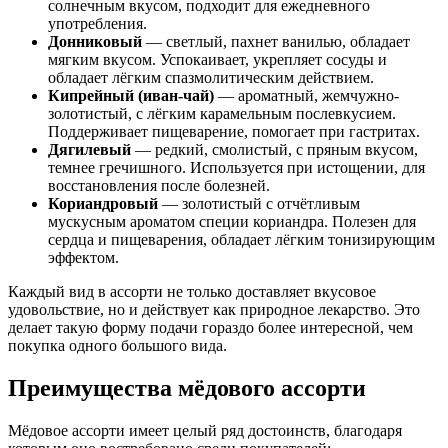
солнечным вкусом, подходит для ежедневного
употребления.
Донниковый
— светлый, пахнет ванилью, обладает
мягким вкусом. Успокаивает, укрепляет сосуды и
обладает лёгким спазмолитическим действием.
Кипрейный (иван-чай)
— ароматный, жемчужно-
золотистый, с лёгким карамельным послевкусием.
Поддерживает пищеварение, помогает при гастритах.
Дягилевый
— редкий, смолистый, с пряным вкусом,
темнее гречишного. Используется при истощении, для
восстановления после болезней.
Кориандровый
— золотистый с отчётливым
мускусным ароматом специи кориандра. Полезен для
сердца и пищеварения, обладает лёгким тонизирующим
эффектом.
Каждый вид в ассорти не только доставляет вкусовое
удовольствие, но и действует как природное лекарство. Это
делает такую форму подачи гораздо более интересной, чем
покупка одного большого вида.
Преимущества мёдового ассорти
Мёдовое ассорти имеет целый ряд достоинств, благодаря