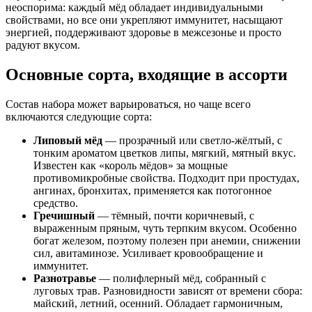
неоспорима: каждый мёд обладает индивидуальными
свойствами, но все они укрепляют иммунитет, насыщают
энергией, поддерживают здоровье в межсезонье и просто
радуют вкусом.
Основные сорта, входящие в ассорти
Состав набора может варьироваться, но чаще всего
включаются следующие сорта:
Липовый мёд
— прозрачный или светло-жёлтый, с
тонким ароматом цветков липы, мягкий, мятный вкус.
Известен как «король мёдов» за мощные
противомикробные свойства. Подходит при простудах,
ангинах, бронхитах, применяется как потогонное
средство.
Гречишный
— тёмный, почти коричневый, с
выраженным пряным, чуть терпким вкусом. Особенно
богат железом, поэтому полезен при анемии, снижении
сил, авитаминозе. Усиливает кровообращение и
иммунитет.
Разнотравье
— полифлерный мёд, собранный с
луговых трав. Разновидности зависят от времени сбора:
майский, летний, осенний. Обладает гармоничным,