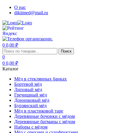
О нас
dikiimed@mail.ru
0
0,00
₽
Меню
Искать:
Поиск
0
0
0,00
₽
Каталог
Мёд в стеклянных банках
Бортевой мёд
Липовый мёд
Гречишный мёд
Донниковый мёд
Бурзянский мёд
Мёд в пластиковой таре
Деревянные бочонки с мёдом
Деревянные батманы с мёдом
Наборы с мёдом
Мёд с орехами и сухофруктами