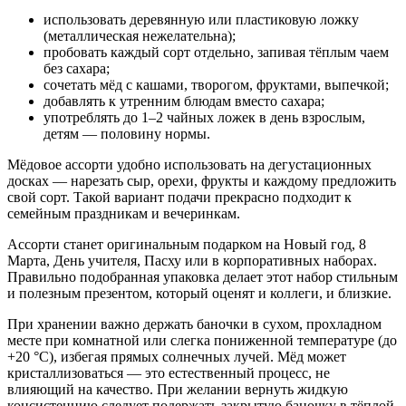
использовать деревянную или пластиковую ложку
(металлическая нежелательна);
пробовать каждый сорт отдельно, запивая тёплым чаем
без сахара;
сочетать мёд с кашами, творогом, фруктами, выпечкой;
добавлять к утренним блюдам вместо сахара;
употреблять до 1–2 чайных ложек в день взрослым,
детям — половину нормы.
Мёдовое ассорти удобно использовать на дегустационных
досках — нарезать сыр, орехи, фрукты и каждому предложить
свой сорт. Такой вариант подачи прекрасно подходит к
семейным праздникам и вечеринкам.
Ассорти станет оригинальным подарком на Новый год, 8
Марта, День учителя, Пасху или в корпоративных наборах.
Правильно подобранная упаковка делает этот набор стильным
и полезным презентом, который оценят и коллеги, и близкие.
При хранении важно держать баночки в сухом, прохладном
месте при комнатной или слегка пониженной температуре (до
+20 °C), избегая прямых солнечных лучей. Мёд может
кристаллизоваться — это естественный процесс, не
влияющий на качество. При желании вернуть жидкую
консистенцию следует подержать закрытую баночку в тёплой