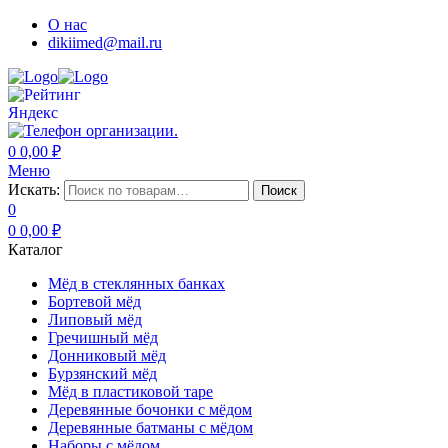
О нас
dikiimed@mail.ru
0
0,00
₽
Меню
Искать:
Поиск
0
0
0,00
₽
Каталог
Мёд в стеклянных банках
Бортевой мёд
Липовый мёд
Гречишный мёд
Донниковый мёд
Бурзянский мёд
Мёд в пластиковой таре
Деревянные бочонки с мёдом
Деревянные батманы с мёдом
Наборы с мёдом