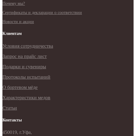
Почему мы?
Сертификаты и декларации о соответствии
Новости и акции
Клиентам
Условия сотрудничества
Запрос на прайс лист
Подарки и сувениры
Протоколы испытаний
О бортевом мёде
Характеристики медов
Статьи
Контакты
450019, г.Уфа,