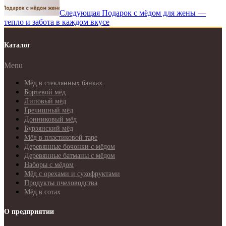
Следующая
Подарок с мёдом для жены —
тепло и забота в каждом вкусе
Каталог
Menu
Мёд в стеклянных банках
Бортевой мёд
Липовый мёд
Гречишный мёд
Донниковый мёд
Бурзянский мёд
Мёд в пластиковой таре
Деревянные бочонки с мёдом
Деревянные батманы с мёдом
Наборы с мёдом
Мёд с орехами и сухофруктами
Продукты пчеловодства
Мёд в сотах
О предприятии