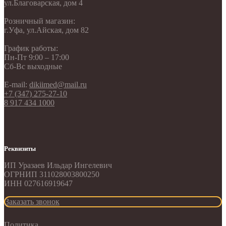
ул.Благоварская, дом 4
Розничный магазин:
г.Уфа, ул.Айская, дом 82
График работы:
Пн-Пт 9:00 – 17:00
Сб-Вс выходные
E-mail:
dikiimed@mail.ru
+7 (347) 275-27-10
8 917 434 1000
Реквизиты
ИП Уразаев Ильдар Ингелевич
ОГРНИП 311028003800250
ИНН 027616919647
Заказать звонок
Политика