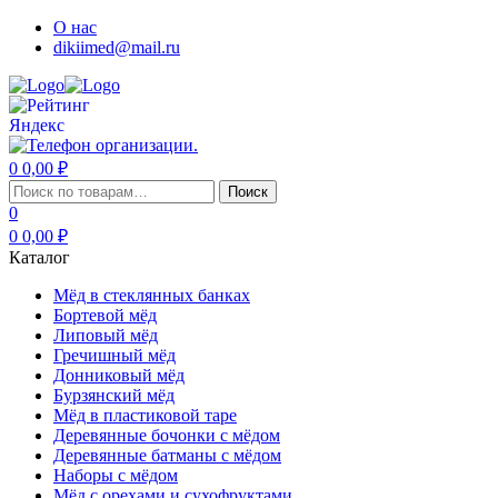
О нас
dikiimed@mail.ru
0
0,00
₽
Меню
Искать:
Поиск
0
0
0,00
₽
Каталог
Мёд в стеклянных банках
Бортевой мёд
Липовый мёд
Гречишный мёд
Донниковый мёд
Бурзянский мёд
Мёд в пластиковой таре
Деревянные бочонки с мёдом
Деревянные батманы с мёдом
Наборы с мёдом
Мёд с орехами и сухофруктами