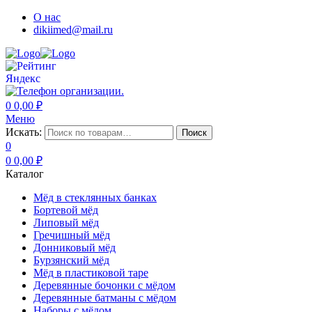
О нас
dikiimed@mail.ru
0
0,00
₽
Меню
Искать:
Поиск
0
0
0,00
₽
Каталог
Мёд в стеклянных банках
Бортевой мёд
Липовый мёд
Гречишный мёд
Донниковый мёд
Бурзянский мёд
Мёд в пластиковой таре
Деревянные бочонки с мёдом
Деревянные батманы с мёдом
Наборы с мёдом