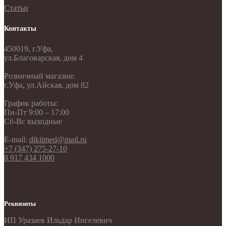
Статьи
Контакты
450019, г.Уфа,
ул.Благоварская, дом 4
Розничный магазин:
г.Уфа, ул.Айская, дом 82
График работы:
Пн-Пт 9:00 – 17:00
Сб-Вс выходные
E-mail:
dikiimed@mail.ru
+7 (347) 275-27-10
8 917 434 1000
Реквизиты
ИП Уразаев Ильдар Ингелевич