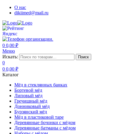
О нас
dikiimed@mail.ru
0
0,00
₽
Меню
Искать:
Поиск
0
0
0,00
₽
Каталог
Мёд в стеклянных банках
Бортевой мёд
Липовый мёд
Гречишный мёд
Донниковый мёд
Бурзянский мёд
Мёд в пластиковой таре
Деревянные бочонки с мёдом
Деревянные батманы с мёдом
Наборы с мёдом