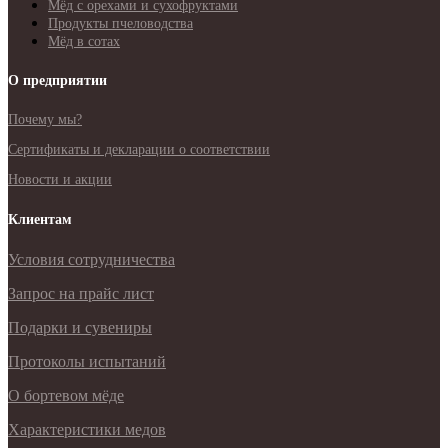
Мёд с орехами и сухофруктами
Продукты пчеловодства
Мёд в сотах
О предприятии
Почему мы?
Сертификаты и декларации о соответствии
Новости и акции
Клиентам
Условия сотрудничества
Запрос на прайс лист
Подарки и сувениры
Протоколы испытаний
О бортевом мёде
Характеристики медов