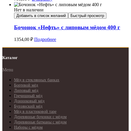
Нет в наличии
Добавить в список желаний
Быстрый просмотр
Бочонок «Нефть» с липовым мёдом 400 г
1354,00
₽
Подробнее
Каталог
Menu
Мёд в стеклянных банках
Бортевой мёд
Липовый мёд
Гречишный мёд
Донниковый мёд
Бурзянский мёд
Мёд в пластиковой таре
Деревянные бочонки с мёдом
Деревянные батманы с мёдом
Наборы с мёдом