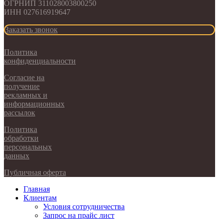
ОГРНИП 311028003800250
ИНН 027616919647
Заказать звонок
Политика
конфиденциальности
Согласие на
получение
рекламных и
информационных
рассылок
Политика
обработки
персональных
данных
Публичная оферта
Главная
Клиентам
Условия сотрудничества
Запрос на прайс лист