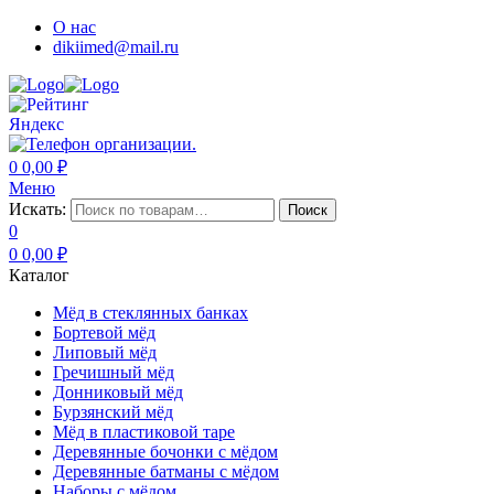
О нас
dikiimed@mail.ru
0
0,00
₽
Меню
Искать:
Поиск
0
0
0,00
₽
Каталог
Мёд в стеклянных банках
Бортевой мёд
Липовый мёд
Гречишный мёд
Донниковый мёд
Бурзянский мёд
Мёд в пластиковой таре
Деревянные бочонки с мёдом
Деревянные батманы с мёдом
Наборы с мёдом