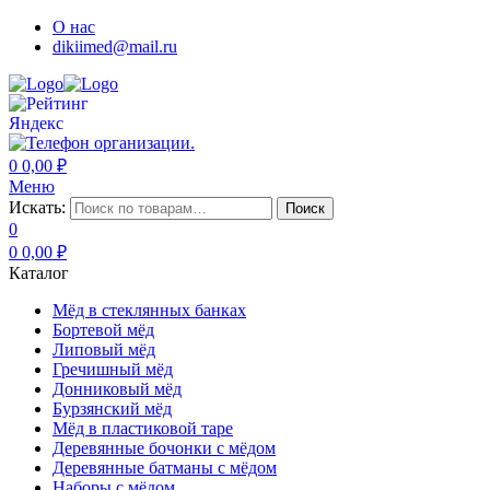
О нас
dikiimed@mail.ru
0
0,00
₽
Меню
Искать:
Поиск
0
0
0,00
₽
Каталог
Мёд в стеклянных банках
Бортевой мёд
Липовый мёд
Гречишный мёд
Донниковый мёд
Бурзянский мёд
Мёд в пластиковой таре
Деревянные бочонки с мёдом
Деревянные батманы с мёдом
Наборы с мёдом