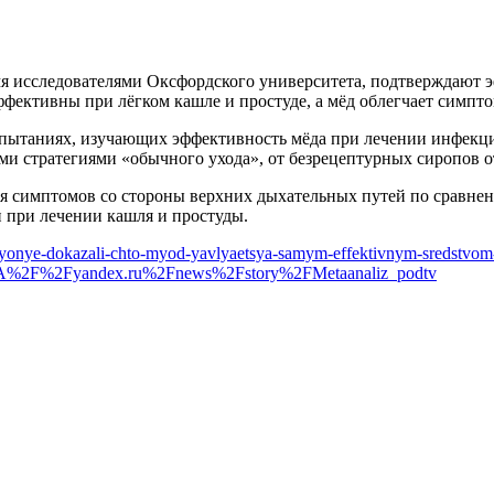
мя исследователями Оксфордского университета, подтверждают 
фективны при лёгком кашле и простуде, а мёд облегчает симпт
спытаниях, изучающих эффективность мёда при лечении инфекци
ными стратегиями «обычного ухода», от безрецептурных сиропов
я симптомов со стороны верхних дыхательных путей по сравне
и при лечении кашля и простуды.
hyonye-dokazali-chto-myod-yavlyaetsya-samym-effektivnym-sredstvom-
3A%2F%2Fyandex.ru%2Fnews%2Fstory%2FMetaanaliz_podtv