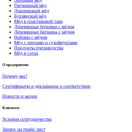
Липовый мёд
Гречишный мёд
Донниковый мёд
Бурзянский мёд
Мёд в пластиковой таре
Деревянные бочонки с мёдом
Деревянные батманы с мёдом
Наборы с мёдом
Мёд с орехами и сухофруктами
Продукты пчеловодства
Мёд в сотах
О предприятии
Почему мы?
Сертификаты и декларации о соответствии
Новости и акции
Клиентам
Условия сотрудничества
Запрос на прайс лист