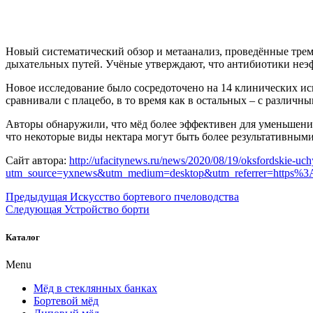
Новый систематический обзор и метаанализ, проведённые тре
дыхательных путей. Учёные утверждают, что антибиотики неэф
Новое исследование было сосредоточено на 14 клинических и
сравнивали с плацебо, в то время как в остальных – с различ
Авторы обнаружили, что мёд более эффективен для уменьшени
что некоторые виды нектара могут быть более результативным
Сайт автора:
http://ufacitynews.ru/news/2020/08/19/oksfordskie-uc
utm_source=yxnews&utm_medium=desktop&utm_referrer=https%
Навигация
Предыдущая
Искусство бортевого пчеловодства
Следующая
Устройство борти
по
записям
Каталог
Menu
Мёд в стеклянных банках
Бортевой мёд