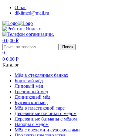
О нас
dikiimed@mail.ru
0
0,00
₽
Меню
Искать:
Поиск
0
0
0,00
₽
Каталог
Мёд в стеклянных банках
Бортевой мёд
Липовый мёд
Гречишный мёд
Донниковый мёд
Бурзянский мёд
Мёд в пластиковой таре
Деревянные бочонки с мёдом
Деревянные батманы с мёдом
Наборы с мёдом
Мёд с орехами и сухофруктами
Продукты пчеловодства