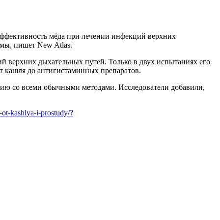
эффективность мёда при лечении инфекций верхних
омы, пишет New Atlas.
й верхних дыхательных путей. Только в двух испытаниях его
 от кашля до антигистаминных препаратов.
нию со всеми обычными методами. Исследователи добавили,
ot-kashlya-i-prostudy/?