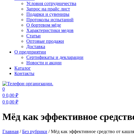
Условия сотрудничества
Запрос на прайс лист
Подарки и сувениры
Протоколы испытаний
О бортевом мёде
Характеристики медов
Статьи
Оптовые продажи
Доставка
О предприятии
Сертификаты и декларации
Новости и акции
Каталог
Контакты
0
0
0,00
₽
0
0,00
₽
Меню
Мёд как эффективное средств
Главная
/
Без рубрики
/
Мёд как эффективное средство от кашл